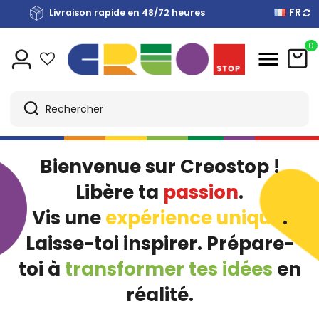
FR
Payez en plusieurs fois sans intérêts avec Scalapay
Livraison rapide en 48/72 heures
Livraison gratuite de €40
0
Bienvenue sur Creostop !
Libère ta
passion
.
Vis une
expérience unique
.
Laisse-toi inspirer. Prépare-
toi à
transformer tes idées
en
réalité.