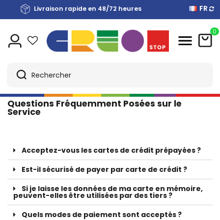
FR
Payez en plusieurs fois sans intérêts avec Scalapay
Livraison rapide en 48/72 heures
Livraison gratuite de €40
0
Accueil
Faq
Questions Fréquemment Posées sur le
Service
Acceptez-vous les cartes de crédit prépayées ?
Est-il sécurisé de payer par carte de crédit ?
Si je laisse les données de ma carte en mémoire,
peuvent-elles être utilisées par des tiers ?
Quels modes de paiement sont acceptés ?