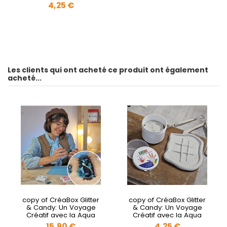
Resin
4,25 €
Les clients qui ont acheté ce produit ont également
acheté...
copy of CréaBox Glitter
copy of CréaBox Glitter
& Candy: Un Voyage
& Candy: Un Voyage
Créatif avec la Aqua
Créatif avec la Aqua
Resin
Resin
15,90 €
4,25 €