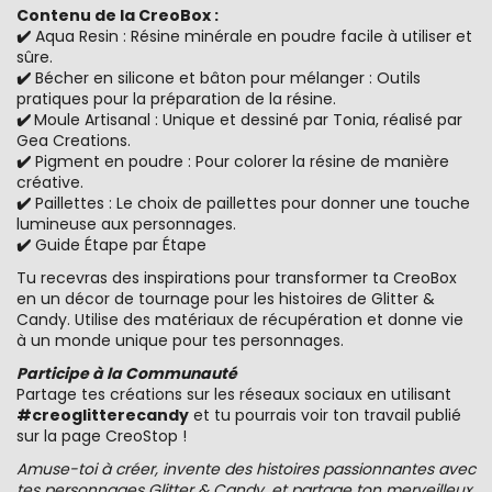
Contenu de la CreoBox :
✔️
Aqua Resin : Résine minérale en poudre facile à utiliser et
sûre.
✔️
Bécher en silicone et bâton pour mélanger : Outils
pratiques pour la préparation de la résine.
✔️
Moule Artisanal : Unique et dessiné par Tonia, réalisé par
Gea Creations.
✔️
Pigment en poudre : Pour colorer la résine de manière
créative.
✔️
Paillettes : Le choix de paillettes pour donner une touche
lumineuse aux personnages.
✔️
Guide Étape par Étape
Tu recevras des inspirations pour transformer ta CreoBox
en un décor de tournage pour les histoires de Glitter &
Candy. Utilise des matériaux de récupération et donne vie
à un monde unique pour tes personnages.
Participe à la Communauté
Partage tes créations sur les réseaux sociaux en utilisant
#creoglitterecandy
et tu pourrais voir ton travail publié
sur la page CreoStop !
Amuse-toi à créer, invente des histoires passionnantes avec
tes personnages Glitter & Candy, et partage ton merveilleux