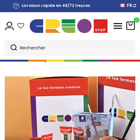
FR
Payez en plusieurs fois sans intérêts avec Scalapay
Livraison rapide en 48/72 heures
Livraison gratuite de €40
0
Accueil
copy of CréaBox Glitter & Candy: Un Voyage
Créatif avec la Aqua Resin